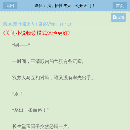
返回
诛仙：我，悟性逆天，剑开天门！
首页
设置
第101章 十招之内！吾必斩你！ (1 / 13)
关灯
《关闭小说畅读模式体验更好》
大
中
“唰——”
小
一时间，玉清殿内的气氛有些沉寂。
双方人马互相对峙，谁又没有率先出手。
“杀！”
“杀出一条血路！”
长生堂玉阳子突然怒喝一声。