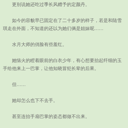
更别说她还吃过季长风赠予的定颜丹。
如今的容貌早已固定在了二十多岁的样子，若是和陆雪
琪走在外面，不知道的还以为她们俩是姐妹呢……
水月大师的俏脸有些羞红。
她恼火的瞪着眼前的白衣少年，有心想要抬起纤细的玉
手给他来上一巴掌，让他知晓冒犯长辈的后果。
但……
她却怎么也下不去手。
甚至连抬手扇巴掌的姿态都做不出来。