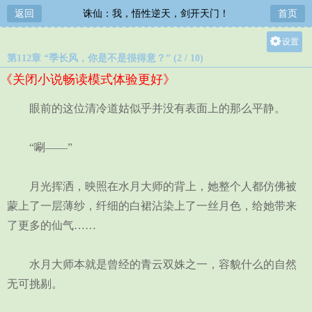
返回
诛仙：我，悟性逆天，剑开天门！
首页
设置
第112章 “季长风，你是不是很得意？” (2 / 10)
关灯
《关闭小说畅读模式体验更好》
大
中
眼前的这位清冷道姑似乎并没有表面上的那么平静。
小
“唰——”
月光挥洒，映照在水月大师的背上，她整个人都仿佛被
蒙上了一层薄纱，纤细的白裙沾染上了一丝月色，给她带来
了更多的仙气……
水月大师本就是曾经的青云双姝之一，容貌什么的自然
无可挑剔。