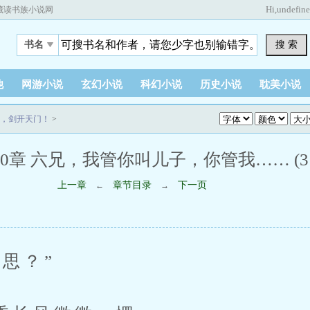
Hi,
undefin
藏读书族小说网
搜 索
书名
他
网游小说
玄幻小说
科幻小说
历史小说
耽美小说
，剑开天门！
>
00章 六兄，我管你叫儿子，你管我…… (3 / 
上一章
章节目录
下一页
←
→
思？”