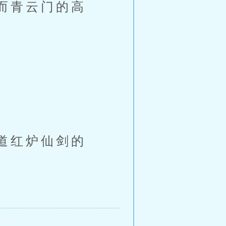
而青云门的高
道红炉仙剑的