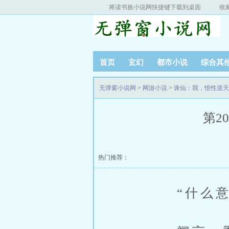
将读书族小说网快捷键下载到桌面
收
首页
玄幻
都市小说
综合其
无弹窗小说网
>
网游小说
>
诛仙：我，悟性逆天
第2
热门推荐：
“什么意