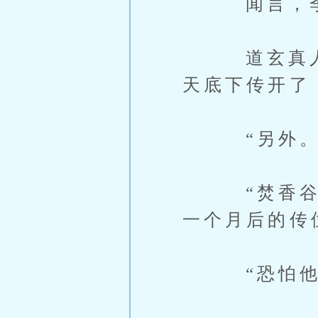
闻言，季长
道玄真人沉
天底下传开了
“另外。
“焚香谷的
一个月后的传
“恐怕他会