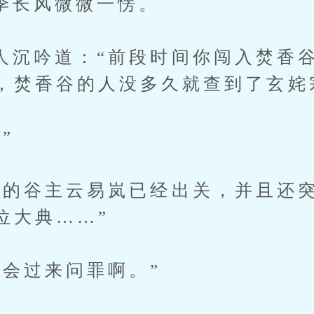
风微微一愣。
吟道：“前段时间你闯入焚香谷
，焚香谷的人没多久就查到了玄姹
”
谷主云易岚已经出关，并且还突
位大典……”
过来问罪啊。”