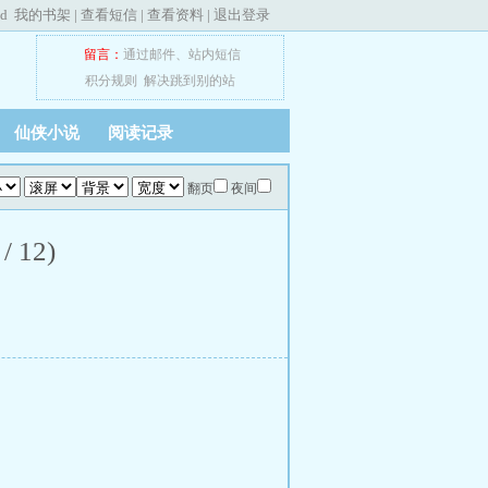
ed
我的书架
|
查看短信
|
查看资料
|
退出登录
留言：
通过邮件
、
站内短信
积分规则
解决跳到别的站
仙侠小说
阅读记录
翻页
夜间
12)