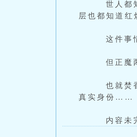
世人都知道
层也都知道红
这件事情虽
但正魔两道
也就焚香谷
真实身份……
内容未完，