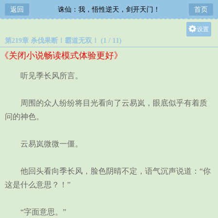
返回
诛仙：我，悟性逆天，剑开天门！
首页
设置
第219章 杀伐果断！霸道无双！ (1 / 11)
关灯
《关闭小说畅读模式体验更好》
大
中
听见季长风所言。
小
周围的众人纷纷将目光看向了云易岚，眼底似乎有着质
问的神色。
云易岚微微一僵。
他回头看向季长风，脸色阴晴不定，语气沉声说道：“你
这是什么意思？！”
“字面意思。”