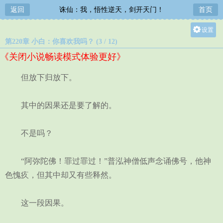
返回
诛仙：我，悟性逆天，剑开天门！
首页
设置
第220章 小白：你喜欢我吗？ (3 / 12)
关灯
《关闭小说畅读模式体验更好》
大
中
但放下归放下。
小
其中的因果还是要了解的。
不是吗？
“阿弥陀佛！罪过罪过！”普泓神僧低声念诵佛号，他神
色愧疚，但其中却又有些释然。
这一段因果。