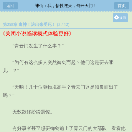
返回
诛仙：我，悟性逆天，剑开天门！
首页
设置
第258章 毒神！滚出来受死！ (3 / 12)
关灯
《关闭小说畅读模式体验更好》
大
中
“青云门发生了什么事？”
小
“为何有这么多人突然御剑而起？他们这是要去哪
儿！？”
“天呐！几十位驱物境高手？青云门这是倾巢而出了
吗？”
无数散修纷纷震惊。
有好事者甚至想要御剑追上了青云门的大部队，看看他