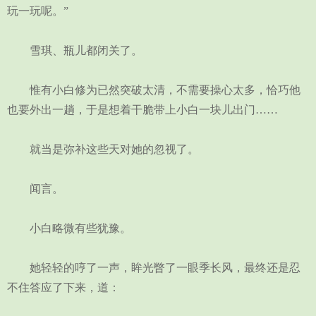
玩一玩呢。”
雪琪、瓶儿都闭关了。
惟有小白修为已然突破太清，不需要操心太多，恰巧他
也要外出一趟，于是想着干脆带上小白一块儿出门……
就当是弥补这些天对她的忽视了。
闻言。
小白略微有些犹豫。
她轻轻的哼了一声，眸光瞥了一眼季长风，最终还是忍
不住答应了下来，道：