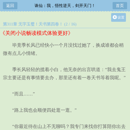
返回
诛仙：我，悟性逆天，剑开天门！
首页
设置
第311章 无字玉璧！天书第四卷！ (2 / 16)
关灯
《关闭小说畅读模式体验更好》
大
中
毕竟季长风已经快小一个月没找过她了，换成谁都会稍
小
微有点儿小情绪。
季长风轻轻的揽着小白，他无奈的出言哄道：“我去鬼王
宗主要还是有事情要去办，那里还有着一卷天书等着我呢。”
“而且……”
“路上我也会顺便四处逛一逛。”
“你最近待在山上不无聊吗？我专门来找你打算陪你出去