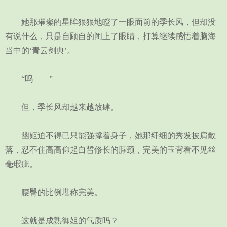
她那璀璨的星眸狠狠地瞪了一眼面前的季长风，但却没
有说什么，只是自顾自的闭上了眼睛，打算继续感悟着脑海
当中的‘青云剑典’。
“呜——”
但，季长风却越来越放肆。
幽姬迫不得已只能强撑着身子，她那纤细的秀发披肩散
落，忍不住高高仰起白皙修长的脖颈，完美的玉背看不见丝
毫瑕疵。
腰臀的比例堪称完美。
这就是成熟御姐的气质吗？