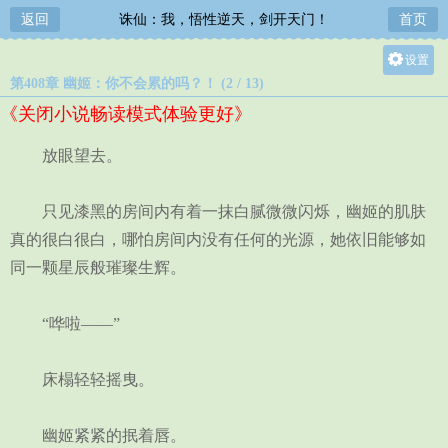
返回
诛仙：我，悟性逆天，剑开天门！
首页
设置
第408章 幽姬：你不会累的吗？！ (2 / 13)
关灯
《关闭小说畅读模式体验更好》
大
中
放眼望去。
小
只见漆黑的房间内有着一抹白腻微微闪烁，幽姬的肌肤
真的很白很白，哪怕房间内没有任何的光源，她依旧能够如
同一颗星辰般璀璨生辉。
“哗啦——”
床榻轻轻摇曳。
幽姬紧紧的抿着唇。