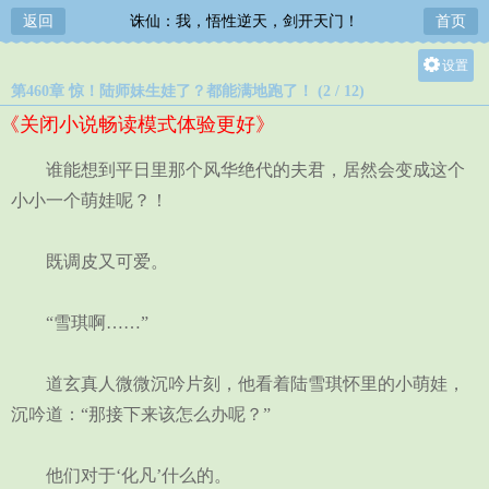
返回
诛仙：我，悟性逆天，剑开天门！
首页
设置
第460章 惊！陆师妹生娃了？都能满地跑了！ (2 / 12)
关灯
《关闭小说畅读模式体验更好》
大
中
谁能想到平日里那个风华绝代的夫君，居然会变成这个
小
小小一个萌娃呢？！
既调皮又可爱。
“雪琪啊……”
道玄真人微微沉吟片刻，他看着陆雪琪怀里的小萌娃，
沉吟道：“那接下来该怎么办呢？”
他们对于‘化凡’什么的。