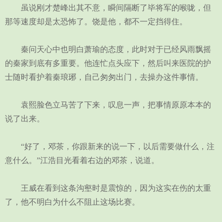
虽说刚才楚峰出其不意，瞬间隔断了毕将军的喉咙，但
那等速度却是太恐怖了。饶是他，都不一定挡得住。
秦问天心中也明白萧瑜的态度，此时对于已经风雨飘摇
的秦家到底有多重要。他连忙点头应下，然后叫来医院的护
士随时看护着秦琅琊，自己匆匆出门，去操办这件事情。
袁熙脸色立马苦了下来，叹息一声，把事情原原本本的
说了出来。
“好了，邓茶，你跟新来的说一下，以后需要做什么，注
意什么。”江浩目光看着右边的邓茶，说道。
王威在看到这条沟壑时是震惊的，因为这实在伤的太重
了，他不明白为什么不阻止这场比赛。