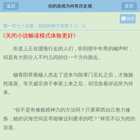
返回
你的游戏为何有历史感
首页
设置
第一百七十五章：悲伤的种子发芽了 (3 / 4)
关灯
《关闭小说畅读模式体验更好》
大
中
街道上正在缓慢行走的人们，听到那中年男的喊声时，
小
却是有大部分人不约儿同的往一个方向跑去。
穆青阳带着穆人杰走了进来与陈掌门见礼之后，才施施
然落座。等天威宗弟子奉茶上来之后，却没急着诉说所为何
来。
“你不是有修炼精神力的方法吗？只要翠西自己努力修
炼，她的识海空间迟早能够达到要求的吧？”林宪不以为然的
说道。