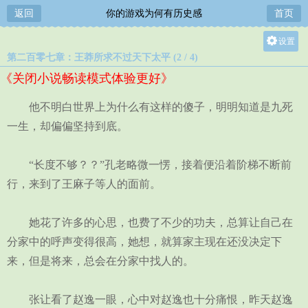
返回
你的游戏为何有历史感
首页
设置
第二百零七章：王莽所求不过天下太平 (2 / 4)
关灯
《关闭小说畅读模式体验更好》
大
中
他不明白世界上为什么有这样的傻子，明明知道是九死
小
一生，却偏偏坚持到底。
“长度不够？？”孔老略微一愣，接着便沿着阶梯不断前
行，来到了王麻子等人的面前。
她花了许多的心思，也费了不少的功夫，总算让自己在
分家中的呼声变得很高，她想，就算家主现在还没决定下
来，但是将来，总会在分家中找人的。
张让看了赵逸一眼，心中对赵逸也十分痛恨，昨天赵逸