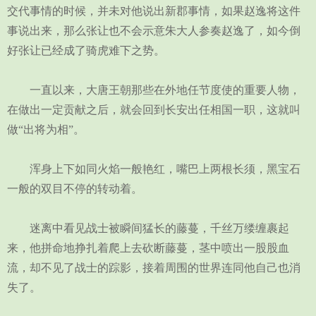
交代事情的时候，并未对他说出新郡事情，如果赵逸将这件
事说出来，那么张让也不会示意朱大人参奏赵逸了，如今倒
好张让已经成了骑虎难下之势。
一直以来，大唐王朝那些在外地任节度使的重要人物，
在做出一定贡献之后，就会回到长安出任相国一职，这就叫
做“出将为相”。
浑身上下如同火焰一般艳红，嘴巴上两根长须，黑宝石
一般的双目不停的转动着。
迷离中看见战士被瞬间猛长的藤蔓，千丝万缕缠裹起
来，他拼命地挣扎着爬上去砍断藤蔓，茎中喷出一股股血
流，却不见了战士的踪影，接着周围的世界连同他自己也消
失了。