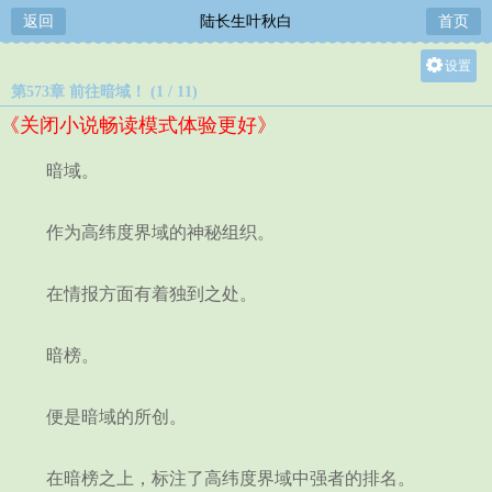
返回
陆长生叶秋白
首页
设置
第573章 前往暗域！ (1 / 11)
关灯
《关闭小说畅读模式体验更好》
大
中
暗域。
小
作为高纬度界域的神秘组织。
在情报方面有着独到之处。
暗榜。
便是暗域的所创。
在暗榜之上，标注了高纬度界域中强者的排名。