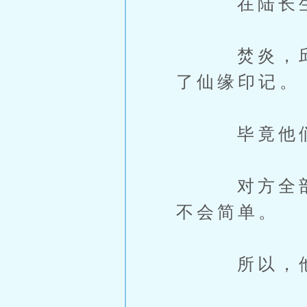
在陆长生带
焚炎，邱静
了仙缘印记。
毕竟他们也
对方全部都
不会简单。
所以，他们