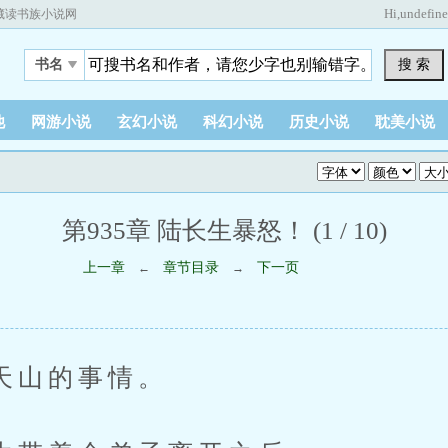
Hi,
undefin
藏读书族小说网
搜 索
书名
他
网游小说
玄幻小说
科幻小说
历史小说
耽美小说
第935章 陆长生暴怒！ (1 / 10)
上一章
章节目录
下一页
←
→
山的事情。