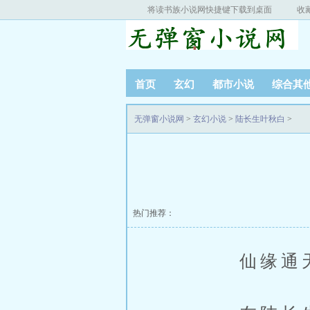
将读书族小说网快捷键下载到桌面
收
首页
玄幻
都市小说
综合其
无弹窗小说网
>
玄幻小说
>
陆长生叶秋白
>
热门推荐：
仙缘通天