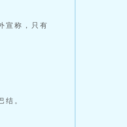
外宣称，只有
巴结。