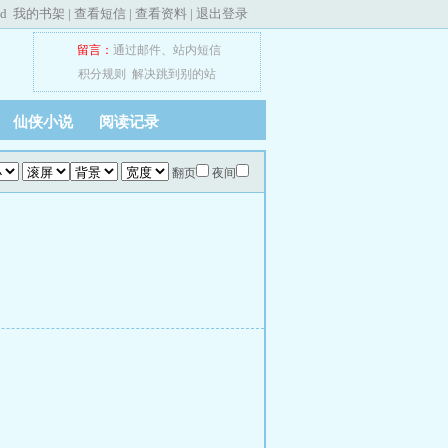
ed
我的书架
|
查看短信
|
查看资料
|
退出登录
留言：
通过邮件
、
站内短信
积分规则
解决跳到别的站
仙侠小说
阅读记录
翻页
夜间