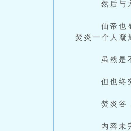
然后与方穹
仙帝也显然
焚炎一个人凝
虽然是不
但也终究是
焚炎谷，也
内容未完，