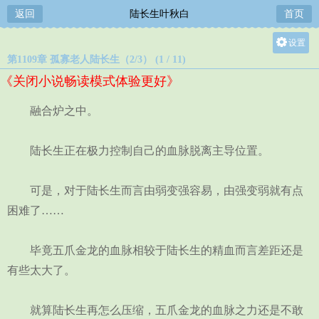
返回
陆长生叶秋白
首页
设置
第1109章 孤寡老人陆长生（2/3） (1 / 11)
关灯
《关闭小说畅读模式体验更好》
大
中
融合炉之中。
小
陆长生正在极力控制自己的血脉脱离主导位置。
可是，对于陆长生而言由弱变强容易，由强变弱就有点
困难了……
毕竟五爪金龙的血脉相较于陆长生的精血而言差距还是
有些太大了。
就算陆长生再怎么压缩，五爪金龙的血脉之力还是不敢