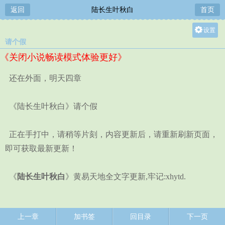
返回
陆长生叶秋白
首页
设置
请个假
关灯
《关闭小说畅读模式体验更好》
大
中
还在外面，明天四章
小
《陆长生叶秋白》请个假
正在手打中，请稍等片刻，内容更新后，请重新刷新页面，
即可获取最新更新！
《
陆长生叶秋白
》黄易天地全文字更新,牢记:xhytd.
上一章
加书签
回目录
下一页