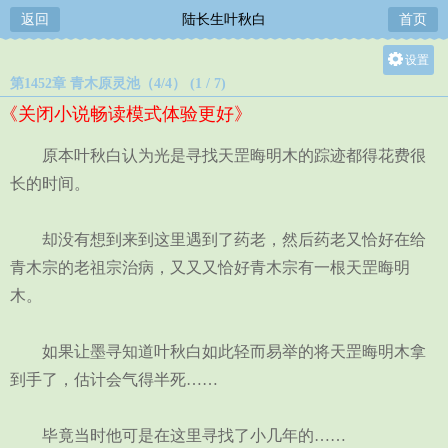
返回
陆长生叶秋白
首页
设置
第1452章 青木原灵池（4/4） (1 / 7)
关灯
《关闭小说畅读模式体验更好》
大
中
原本叶秋白认为光是寻找天罡晦明木的踪迹都得花费很
小
长的时间。
却没有想到来到这里遇到了药老，然后药老又恰好在给
青木宗的老祖宗治病，又又又恰好青木宗有一根天罡晦明
木。
如果让墨寻知道叶秋白如此轻而易举的将天罡晦明木拿
到手了，估计会气得半死……
毕竟当时他可是在这里寻找了小几年的……