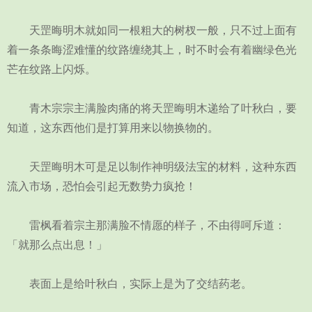
天罡晦明木就如同一根粗大的树杈一般，只不过上面有
着一条条晦涩难懂的纹路缠绕其上，时不时会有着幽绿色光
芒在纹路上闪烁。
青木宗宗主满脸肉痛的将天罡晦明木递给了叶秋白，要
知道，这东西他们是打算用来以物换物的。
天罡晦明木可是足以制作神明级法宝的材料，这种东西
流入市场，恐怕会引起无数势力疯抢！
雷枫看着宗主那满脸不情愿的样子，不由得呵斥道：
「就那么点出息！」
表面上是给叶秋白，实际上是为了交结药老。