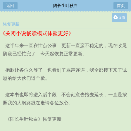
返回
陆长生叶秋白
首页
设置
恢复更新
关灯
《关闭小说畅读模式体验更好》
大
中
这半年来一直在忙点公事，更新一直蛮不稳定的，现在收尾
小
阶段已经忙完了，今天起恢复正常更新。
抱歉让各位久等了，也看到了骂声连连，我全部接下来了诚
恳的给大伙们道个歉。
这本书也即将进入后半段，不会刻意去拖去延长，一直是按
照我的大纲路线在走请各位放心。
《陆长生叶秋白》恢复更新