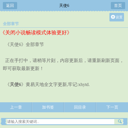
返回
天使6
首页
设置
全部章节
关灯
《关闭小说畅读模式体验更好》
大
中
《天使6》全部章节
小
正在手打中，请稍等片刻，内容更新后，请重新刷新页面，
即可获取最新更新！
《
天使6
》黄易天地全文字更新,牢记:xhytd.
上一章
加书签
回目录
下一页