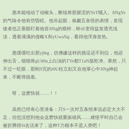
惠本能地动了动喉头，断续将那腥涩的YeT咽入。JiNgYe
的气味令他有些昏眩。他吊起眼，偷觑五条悟的表情，发现
後者也正垂眼盯着他吞JiNg的模样，眸sE变得益发透亮浅
淡，透着满满的侵略X和yUwaNg，看得他浑身发热。
惠缓缓吐出那yjIng，彷佛嫌这样的挑逗还不到位，他还
伸出舌，细细将gUit0u上白浊的TYe都T1aN舐乾净。果然，只
不过一眨眼，那刚S完的r0U柱立刻又在他掌心中JiNg神起
来，不断弹跳着。
呀，这麽快就……！！
虽然已经有心里准备：只S一次对五条悟来说必定大大不
足，但也没想到他会这麽快就重振雄风……难怪平时自己会
被折腾得Si去活来了，这种T力根本不是人类吧！