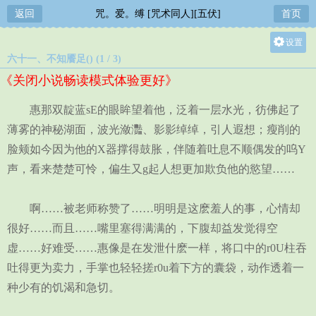
返回
咒。爱。缚 [咒术同人][五伏]
首页
设置
六十一、不知餍足() (1 / 3)
关灯
《关闭小说畅读模式体验更好》
大
中
惠那双靛蓝sE的眼眸望着他，泛着一层水光，彷佛起了
小
薄雾的神秘湖面，波光潋灩、影影绰绰，引人遐想；瘦削的
脸颊如今因为他的X器撑得鼓胀，伴随着吐息不顺偶发的呜Y
声，看来楚楚可怜，偏生又g起人想更加欺负他的慾望……
啊……被老师称赞了……明明是这麽羞人的事，心情却
很好……而且……嘴里塞得满满的，下腹却益发觉得空
虚……好难受……惠像是在发泄什麽一样，将口中的r0U柱吞
吐得更为卖力，手掌也轻轻搓r0u着下方的囊袋，动作透着一
种少有的饥渴和急切。