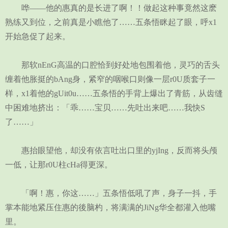
哗——他的惠真的是长进了啊！！做起这种事竟然这麽
熟练又到位，之前真是小瞧他了……五条悟眯起了眼，呼x1
开始急促了起来。
那软nEnG高温的口腔恰到好处地包围着他，灵巧的舌头
缠着他胀挺的bAng身，紧窄的咽喉口则像一层r0U质套子一
样，x1着他的gUit0u……五条悟的手背上爆出了青筋，从齿缝
中困难地挤出：「乖……宝贝……先吐出来吧……我快S
了……」
惠抬眼望他，却没有依言吐出口里的yjIng，反而将头颅
一低，让那r0U柱cHa得更深。
「啊！惠，你这……」五条悟低吼了声，身子一抖，手
掌本能地紧压住惠的後脑杓，将满满的JiNg华全都灌入他嘴
里。