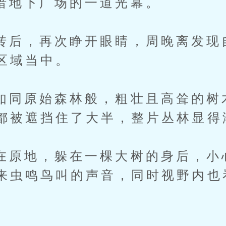
下广场的一道光幕。
，再次睁开眼睛，周晚离发现
区域当中。
原始森林般，粗壮且高耸的树
都被遮挡住了大半，整片丛林显得
地，躲在一棵大树的身后，小
来虫鸣鸟叫的声音，同时视野内也