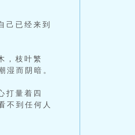
自己已经来到
木，枝叶繁
潮湿而阴暗。
心打量着四
看不到任何人