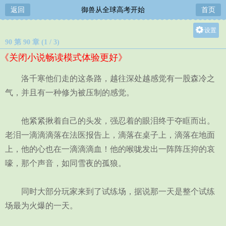
返回
御兽从全球高考开始
首页
设置
90 第 90 章 (1 / 3)
关灯
《关闭小说畅读模式体验更好》
大
中
洛千寒他们走的这条路，越往深处越感觉有一股森冷之
小
气，并且有一种修为被压制的感觉。
他紧紧揪着自己的头发，强忍着的眼泪终于夺眶而出。
老泪一滴滴滴落在法医报告上，滴落在桌子上，滴落在地面
上，他的心也在一滴滴滴血！他的喉咙发出一阵阵压抑的哀
嚎，那个声音，如同雪夜的孤狼。
同时大部分玩家来到了试练场，据说那一天是整个试练
场最为火爆的一天。