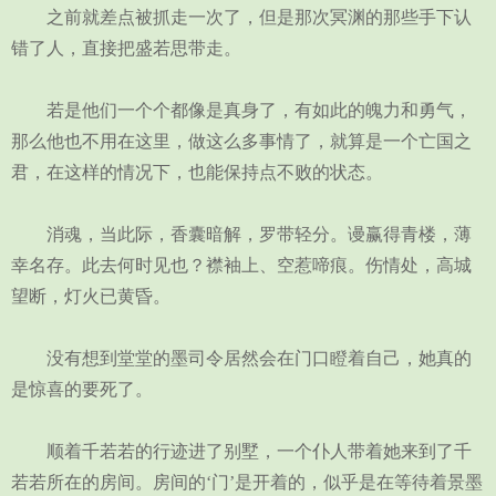
之前就差点被抓走一次了，但是那次冥渊的那些手下认
错了人，直接把盛若思带走。
若是他们一个个都像是真身了，有如此的魄力和勇气，
那么他也不用在这里，做这么多事情了，就算是一个亡国之
君，在这样的情况下，也能保持点不败的状态。
消魂，当此际，香囊暗解，罗带轻分。谩赢得青楼，薄
幸名存。此去何时见也？襟袖上、空惹啼痕。伤情处，高城
望断，灯火已黄昏。
没有想到堂堂的墨司令居然会在门口瞪着自己，她真的
是惊喜的要死了。
顺着千若若的行迹进了别墅，一个仆人带着她来到了千
若若所在的房间。房间的‘门’是开着的，似乎是在等待着景墨