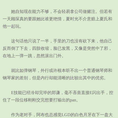
她自知现在能力不够，不会轻易拿公司做赌注。但若有
一天顾琛真的要跟她比谁更绝情，夏时光不介意赔上夏氏和
他一起玩。
这句话他只说了一半，手里的刀也没有砍下来，他自己
反而倒了下去，四肢收缩，脸已发黑，又像是突然中了邪，
在地上一弹一跳，忽然滚出门外。
就比如弹钢琴，外行或许根本听不出一个普通钢琴师和
钢琴家的差别，但是内行却能清晰的比较出其中的优劣。
E技能已经冷却完毕的郑谦，毫不吝啬直接E闪出手，控
住了一段位移刚刚交完想要打输出的pan。
作为老对手，阿布也总感觉LGD的白色月牙在下一盘大