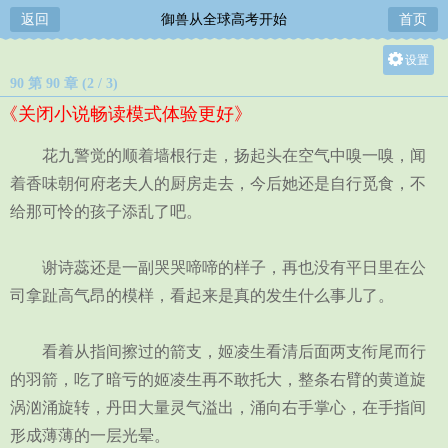
返回
御兽从全球高考开始
首页
设置
90 第 90 章 (2 / 3)
关灯
《关闭小说畅读模式体验更好》
大
中
花九警觉的顺着墙根行走，扬起头在空气中嗅一嗅，闻
小
着香味朝何府老夫人的厨房走去，今后她还是自行觅食，不
给那可怜的孩子添乱了吧。
谢诗蕊还是一副哭哭啼啼的样子，再也没有平日里在公
司拿趾高气昂的模样，看起来是真的发生什么事儿了。
看着从指间擦过的箭支，姬凌生看清后面两支衔尾而行
的羽箭，吃了暗亏的姬凌生再不敢托大，整条右臂的黄道旋
涡汹涌旋转，丹田大量灵气溢出，涌向右手掌心，在手指间
形成薄薄的一层光晕。