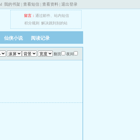
ed
我的书架
|
查看短信
|
查看资料
|
退出登录
留言：
通过邮件
、
站内短信
积分规则
解决跳到别的站
仙侠小说
阅读记录
翻页
夜间