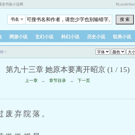
Hi,
undefin
藏读书族小说网
搜 索
书名
他
网游小说
玄幻小说
科幻小说
历史小说
耽美小说
你
>
第九十三章 她原本要离开昭京 (1 / 15)
上一章
章节目录
下一页
←
→
废弃院落。