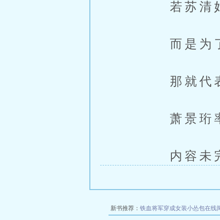
若苏清妤当
而是为了
那就代表在
萧景珩率
内容未完，
新书推荐：
铁血将军穿成女装小怂包在线