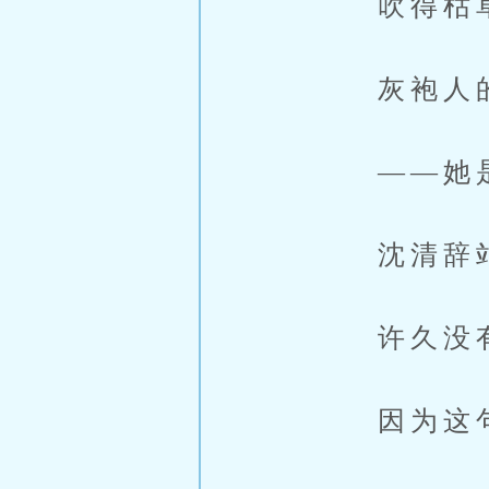
吹得枯草
灰袍人的话
——她是
沈清辞站
许久没有
因为这句话