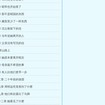
章 昭帝也开始查了
章 那不是昭国的东西
章 藏室里少了一样东西
章 沈云衡留下的信
章 当年送她离开的人
章 父亲没有写完的信
寒山路上
章 她原本要离开昭京
章 母亲最不希望的事
章 有人比他们更早一步
二章 二十年前的使团
六章 周明远究竟查到了什麽
九章 他们终於露出了马脚
十二章 她看见了什麽