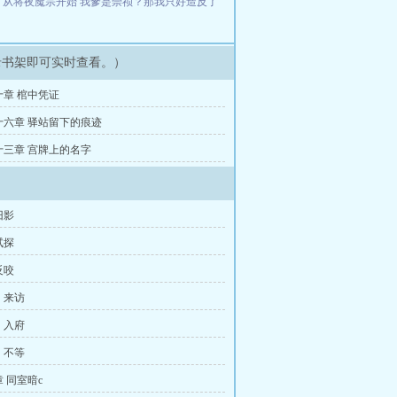
下
从将夜魔宗开始
我爹是崇祯？那我只好造反了
录书架即可实时查看。）
章 棺中凭证
十六章 驿站留下的痕迹
十三章 宫牌上的名字
旧影
试探
反咬
：来访
：入府
：不等
 同室暗c