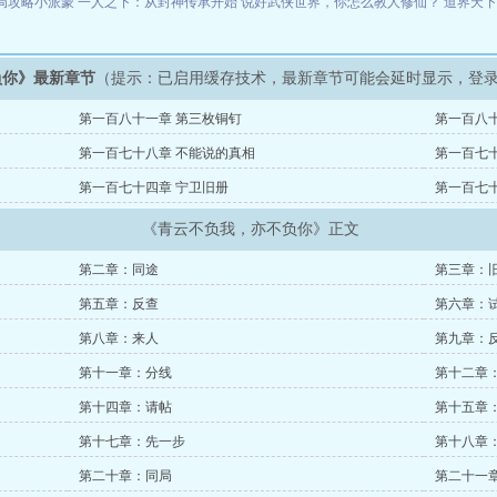
局攻略小派蒙
一人之下：从封神传承开始
说好武侠世界，你怎么教人修仙？
道界天
负你》最新章节
（提示：已启用缓存技术，最新章节可能会延时显示，登
第一百八十一章 第三枚铜钉
第一百八十
第一百七十八章 不能说的真相
第一百七
第一百七十四章 宁卫旧册
第一百七
《青云不负我，亦不负你》正文
第二章：同途
第三章：
第五章：反查
第六章：
第八章：来人
第九章：
第十一章：分线
第十二章
第十四章：请帖
第十五章
第十七章：先一步
第十八章
第二十章：同局
第二十一章