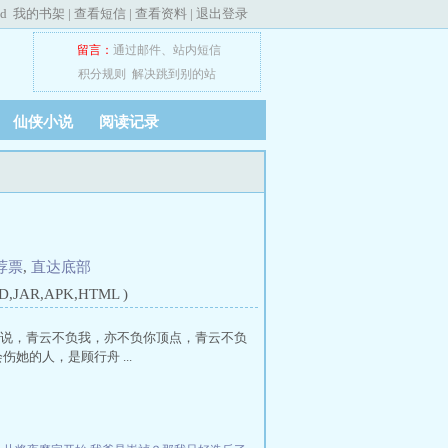
ed
我的书架
|
查看短信
|
查看资料
|
退出登录
留言：
通过邮件
、
站内短信
积分规则
解决跳到别的站
仙侠小说
阅读记录
荐票
,
直达底部
JAR,APK,HTML )
小说，青云不负我，亦不负你顶点，青云不负
的人，是顾行舟 ...