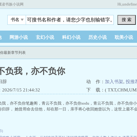
Hi,
undefin
藏读书族小说网
搜 索
书名
他
网游小说
玄幻小说
科幻小说
历史小说
耽美小说
负你最新章节列表
不负我，亦不负你
归辞
动 作：
加入书架
,
投推
26/7/15 21:44:32
下 载：( TXT,CHM,UMD,
负我，亦不负你笔趣阁，青云不负我，亦不负你sodu，青云不负我，亦不负你
你归辞， 她曾用命去信他，却在那一日，亲手将心收回她曾以为，这世上最不会伤她
43）