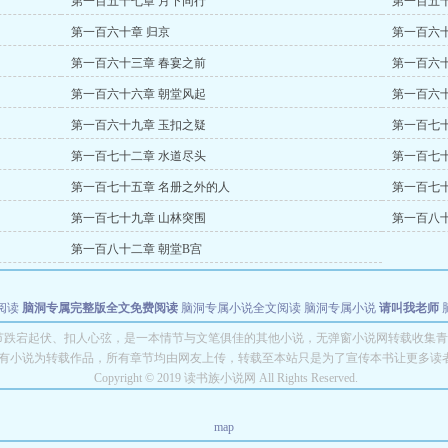
第一百五十七章 月下同行
第一百五十
第一百六十章 归京
第一百六十
第一百六十三章 春宴之前
第一百六十
第一百六十六章 朝堂风起
第一百六十
第一百六十九章 玉扣之疑
第一百七十
第一百七十二章 水道尽头
第一百七
第一百七十五章 名册之外的人
第一百七
第一百七十九章 山林突围
第一百八十
第一百八十二章 朝堂B宫
阅读
脑洞专属完整版全文免费阅读
脑洞专属小说全文阅读
脑洞专属小说
请叫我老师
世者
穿书第一天就结婚小说全文阅读
节跌宕起伏、扣人心弦，是一本情节与文笔俱佳的其他小说，无弹窗小说网转载收集青
有小说为转载作品，所有章节均由网友上传，转载至本站只是为了宣传本书让更多读
Copyright © 2019 读书族小说网 All Rights Reserved.
map