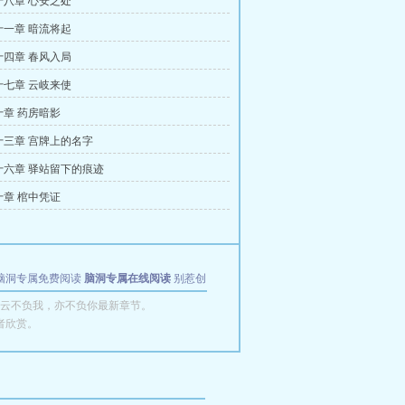
八章 心安之处
一章 暗流将起
四章 春风入局
七章 云岐来使
章 药房暗影
十三章 宫牌上的名字
十六章 驿站留下的痕迹
章 棺中凭证
脑洞专属免费阅读
脑洞专属在线阅读
别惹创
云不负我，亦不负你最新章节。
者欣赏。