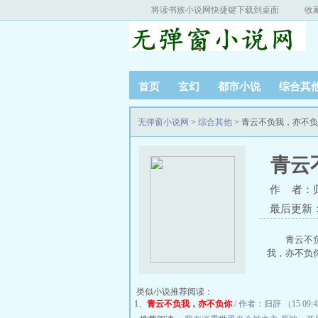
将读书族小说网快捷键下载到桌面
收
首页
玄幻
都市小说
综合其
无弹窗小说网
>
综合其他
> 青云不负我，亦不
青云
作 者：
最后更新：20
青云不
我，亦不负
类似小说推荐阅读：
1、
青云不负我，亦不负你
/ 作者：归辞 （15 09: