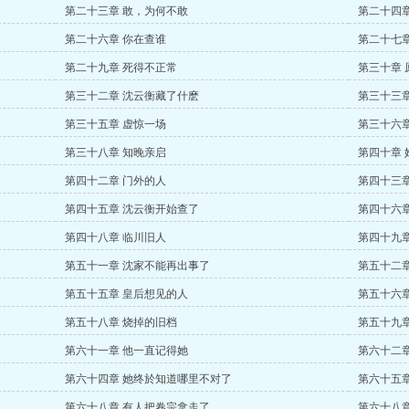
第二十三章 敢，为何不敢
第二十四章
第二十六章 你在查谁
第二十七
第二十九章 死得不正常
第三十章 
第三十二章 沈云衡藏了什麽
第三十三章
第三十五章 虚惊一场
第三十六章
第三十八章 知晚亲启
第四十章
第四十二章 门外的人
第四十三
第四十五章 沈云衡开始查了
第四十六
第四十八章 临川旧人
第四十九章
第五十一章 沈家不能再出事了
第五十二章
第五十五章 皇后想见的人
第五十六
第五十八章 烧掉的旧档
第五十九
第六十一章 他一直记得她
第六十二章
第六十四章 她终於知道哪里不对了
第六十五
第六十八章 有人把卷宗拿走了
第六十八