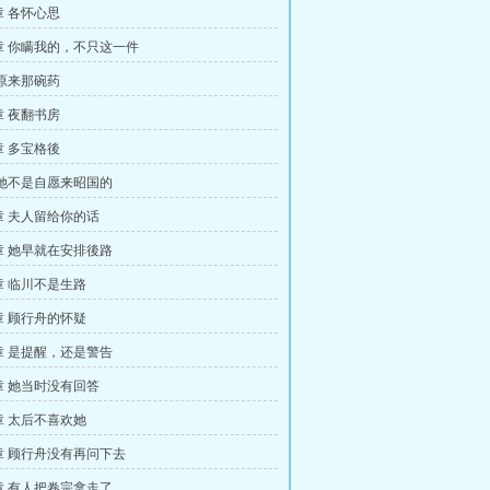
 各怀心思
章 你瞒我的，不只这一件
原来那碗药
 夜翻书房
 多宝格後
 她不是自愿来昭国的
章 夫人留给你的话
章 她早就在安排後路
 临川不是生路
 顾行舟的怀疑
章 是提醒，还是警告
章 她当时没有回答
 太后不喜欢她
章 顾行舟没有再问下去
章 有人把卷宗拿走了