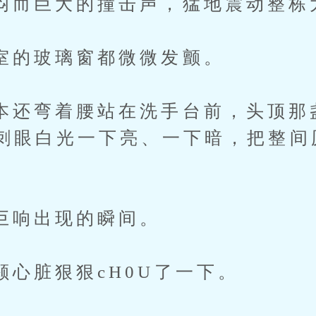
巨大的撞击声，猛地震动整栋
玻璃窗都微微发颤。
弯着腰站在洗手台前，头顶那
刺眼白光一下亮、一下暗，把整间
出现的瞬间。
脏狠狠cH0U了一下。