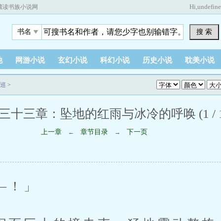
Hi,
undefin
藏读书族小说网
搜 索
书名
他
网游小说
玄幻小说
科幻小说
历史小说
耽美小说
巡
>
三十三章：坠地的红雨与冰冷的呼唤 (1 / 1
上一章
章节目录
下一页
←
→
！」