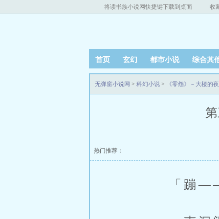
将读书族小说网快捷键下载到桌面
收
首页
玄幻
都市小说
综合其
无弹窗小说网
>
科幻小说
>
《零怨》－大楼的夜
第
热门推荐：
「蹦——