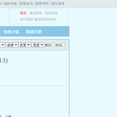
ed
我的书架
|
查看短信
|
查看资料
|
退出登录
留言：
通过邮件
、
站内短信
积分规则
解决跳到别的站
仙侠小说
阅读记录
翻页
夜间
3)