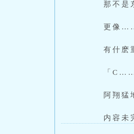
那不是东西
更像…
有什麽重物
「C……
阿翔猛地
内容未完，