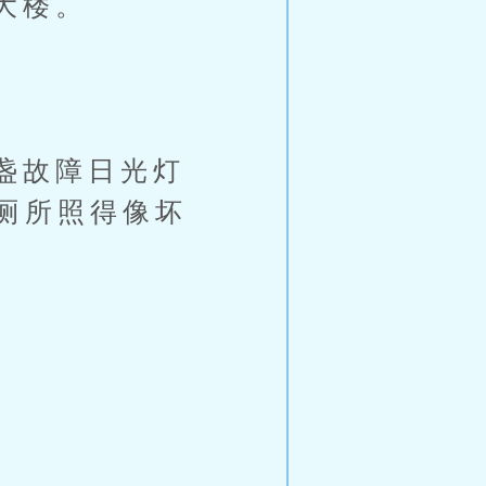
大楼。
盏故障日光灯
厕所照得像坏