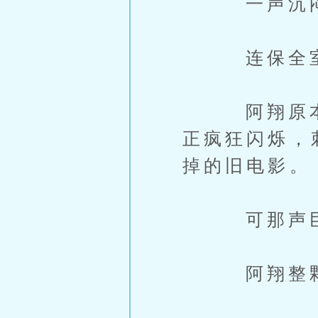
一声沉闷而
连保全室的
阿翔原本还
正疯狂闪烁，
掉的旧电影。
可那声巨响
阿翔整颗心