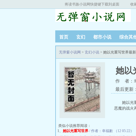
将读书族小说网快捷键下载到桌面
收
首页
玄幻
都市小说
综合其
无弹窗小说网
>
玄幻小说
> 她以光重写世界最
她以
作 者：
最后更新：20
她以光
恶魔的战火再
类似小说推荐阅读：
1、
她以光重写世界
/ 作者：幸福歉 （12 05:22）