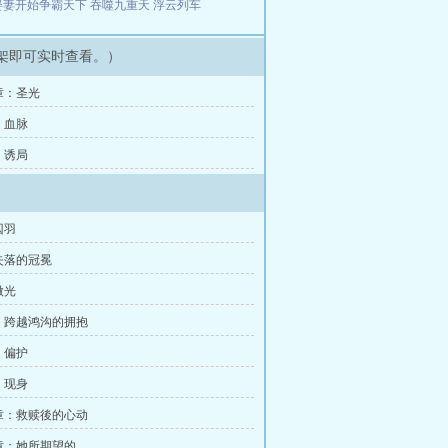
娶妻开始争霸天下
吞噬九重天
浮云列车
架即可实时查看。）
章：圣光
：血脉
：诱局
囚羽
失落的冠冕
微光
：跨越鸿沟的拥抱
：偏护
：现身
章：救赎後的心动
章：她所期望的