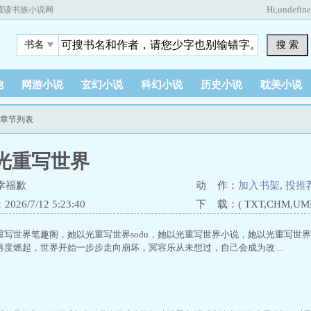
Hi,
undefin
藏读书族小说网
搜 索
书名
他
网游小说
玄幻小说
科幻小说
历史小说
耽美小说
新章节列表
光重写世界
幸福歉
动 作：
加入书架
,
投推
26/7/12 5:23:40
下 载：( TXT,CHM,UMD,
重写世界笔趣阁，她以光重写世界sodu，她以光重写世界小说，她以光重写世
度燃起，世界开始一步步走向崩坏，冥容乐从未想过，自己会成为改 ...