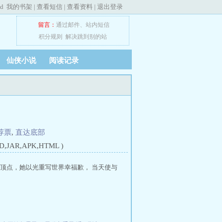
ed
我的书架
|
查看短信
|
查看资料
|
退出登录
留言：
通过邮件
、
站内短信
积分规则
解决跳到别的站
仙侠小说
阅读记录
荐票
,
直达底部
JAR,APK,HTML )
界顶点，她以光重写世界幸福歉， 当天使与