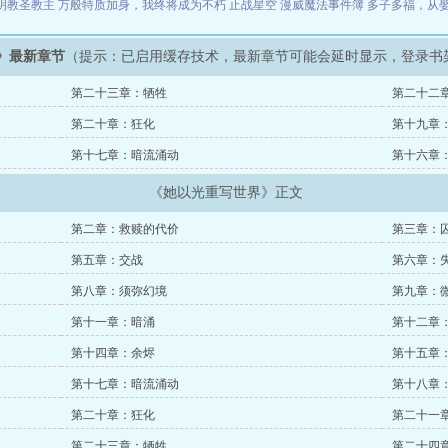
明教圣教主
万般特质加身，我终将成为不朽
止战星空
漫威魔法事件簿
多子多福，从
》最新章节
（提示：已启用缓存技术，最新章节可能会延时显示，登录书
第二十三章：牺牲
第二十二
第二十章：狂化
第十九章
第十七章：暗流涌动
第十六章
《她以光重写世界》正文
第二章：救赎的代价
第三章：
第五章：交战
第六章：
第八章：须弥幻境
第九章：
第十一章：暗涌
第十二章
第十四章：余烬
第十五章
第十七章：暗流涌动
第十八章
第二十章：狂化
第二十一
第二十三章：牺牲
第二十四