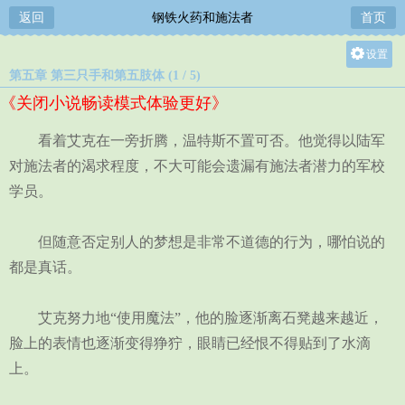
返回
钢铁火药和施法者
首页
设置
第五章 第三只手和第五肢体 (1 / 5)
关灯
《关闭小说畅读模式体验更好》
大
中
看着艾克在一旁折腾，温特斯不置可否。他觉得以陆军
小
对施法者的渴求程度，不大可能会遗漏有施法者潜力的军校
学员。
但随意否定别人的梦想是非常不道德的行为，哪怕说的
都是真话。
艾克努力地“使用魔法”，他的脸逐渐离石凳越来越近，
脸上的表情也逐渐变得狰狞，眼睛已经恨不得贴到了水滴
上。