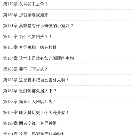
第179章 头号员工之争！
第180章 那就按老规矩来
第181章 莫非是有什么奇怪的小癖好？
第182章 为什么要回头？！
第183章 各怀鬼胎，疯狂拉扯！
第184章 这世上居然有如此嘴硬的生物
第185章 要不...再试试？
第186章 这是真不把自己当外人啊！
第187章 岂能郁郁久居人下？
第188章 简直让人难以启齿！
第189章 昨天是历史！今天是开始！
第190章 两者交锋，各显神通！
第191章 这是一场索然无味的胜利