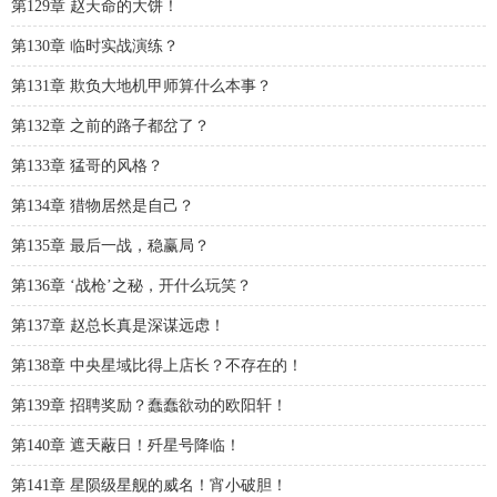
第129章 赵天命的大饼！
第130章 临时实战演练？
第131章 欺负大地机甲师算什么本事？
第132章 之前的路子都岔了？
第133章 猛哥的风格？
第134章 猎物居然是自己？
第135章 最后一战，稳赢局？
第136章 ‘战枪’之秘，开什么玩笑？
第137章 赵总长真是深谋远虑！
第138章 中央星域比得上店长？不存在的！
第139章 招聘奖励？蠢蠢欲动的欧阳轩！
第140章 遮天蔽日！歼星号降临！
第141章 星陨级星舰的威名！宵小破胆！