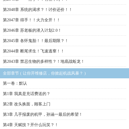
第2048章 系统的渴求？！讨价还价！！
第2047章 得手！！火力全开！！
第2046章 苏老板的潜入计划2.0！
第2045章 各怀鬼胎！！最后期限？！
第2044章 断尾求生！飞速逃窜！！
第2043章 禁忌生物的多样性？！地底战蚯龙！
全部章节 ( 让你开维修店，你掀起机战风暴？ )
第一卷：默认
第1章 我真是充话费送的？
第2章 改头换面，顾客上门
第3章 几乎报废的机甲，孙涵一最后的希望！
第4章 天赋技？开什么玩笑？！