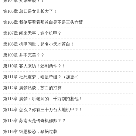
第104章 奖励星舰？！
第105章 总归是女儿长大了！
第106章 我倒要看看那苏白是不是三头六臂！
第107章 闲来无事，造个机甲？
第108章 机甲问世，起名小天才苏白！
第109章 并不完美？？
第110章 客人来访！还剩两件？！
第111章 社死虞梦，啥是帝组？（加更~）
第112章 虞梦私谈，苏白的打算
第113章 虞梦：听老师的！千万别招惹他！
第114章 怎么？你有三十万台大地机甲？！
第115章 苏南天是传奇机修师？？
第116章 细思极恐，猪脑过载