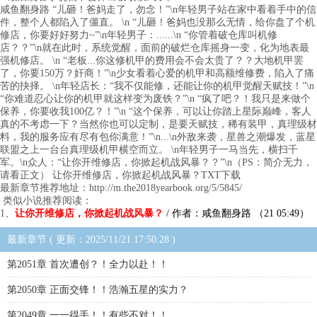
咸鱼翻身路 “儿砸！爸妈走了，勿念！”\n年轻男子站在家中看着手中的信
件，整个人都陷入了僵直。 \n “儿砸！爸妈也没那么无情，给你盘了个机
修店，你要好好努力~”\n年轻男子：......\n “你管着破仓库叫机修
店？？”\n就在此时，系统觉醒，面前的破烂仓库摇身一变，化为地表最
强机修店。 \n “老板...你这修机甲的费用会不会太贵了？？大地机甲罢
了，你要150万？奸商！”\n少女看着心爱的机甲和高额维修费，陷入了痛
苦的抉择。 \n年轻店长：“我不仅能修，还能让你的机甲觉醒天赋技！”\n
“你难道忍心让你的机甲就这样变为废铁？”\n “疯了吧？！我只是来做个
保养，你要收我100亿？！”\n “这个保养，可以让你踏上星际巅峰，客人
真的不考虑一下？当然你也可以定制，是要天赋技，稀有装甲，真理级材
料，我的服务应有尽有包你满意！”\n...\n外敌来袭，星兽之潮爆发，蓝星
联盟之上一台台真理级机甲横空而立。 \n年轻男子一马当先，横扫千
军。\n众人：“让你开维修店，你掀起机战风暴？？”\n（PS：简介无力，
请看正文） 让你开维修店，你掀起机战风暴？TXT下载
最新章节推荐地址：http://m.the2018yearbook.org/5/5845/
类似小说推荐阅读：
1、
让你开维修店，你掀起机战风暴？
/ 作者：咸鱼翻身路 （21 05:49）
最新章节 ( 更新：2025/11/21 17:50:28 )
第2051章 首次遭创？！全力以赴！！
第2050章 正面交锋！！浩瀚五星的实力？
第2049章 一一得手！！有些不对！！