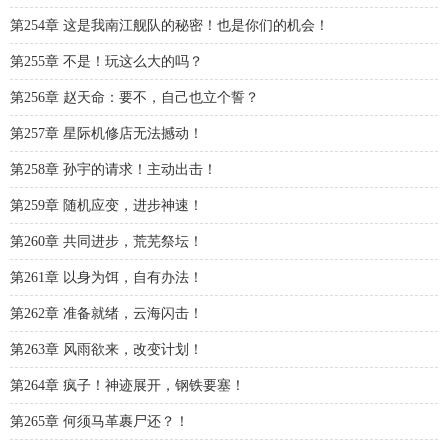
第254章 这是我南江舰队的秘密！也是你们的机会！
第255章 不是！玩这么大的吗？
第256章 赵天命：要不，自己也立个誓？
第257章 星际机修店无法撼动！
第258章 孙宇的请求！主动出击！
第259章 随机应变，进步神速！
第260章 共同进步，荒芜祭坛！
第261章 以身为饵，自有办法！
第262章 准备就绪，云海闪击！
第263章 风雨欲来，改变计划！
第264章 疯子！神迹展开，钢铁要塞！
第265章 何须马革裹尸还？！