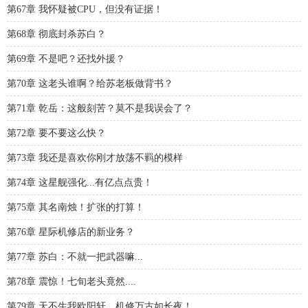
第67章 我怀疑被CPU，但没有证据！
第68章 彻底封杀苏白？
第69章 不是吧？还找外援？
第70章 这老头谁啊？给苏老板做背书？
第71章 乾岳：这般刻苦？莫不是我误会了？
第72章 要不要这么快？
第73章 我还是喜欢你刚才放荡不羁的模样
第74章 这星舰强化...有亿点点贵！
第75章 其名南烛！扩张的打算！
第76章 星际机修店的新业务？
第77章 苏白：不就一把武器嘛...
第78章 震惊！七旬老头竟然....
第79章 天不生我欧阳轩，机修万古如长夜！