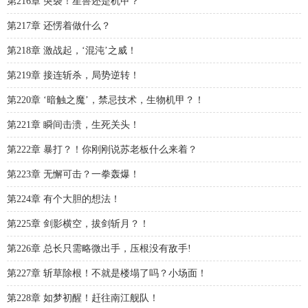
第216章 突袭！星兽还是机甲？
第217章 还愣着做什么？
第218章 激战起，‘混沌’之威！
第219章 接连斩杀，局势逆转！
第220章 ‘暗触之魔’，禁忌技术，生物机甲？！
第221章 瞬间击溃，生死关头！
第222章 暴打？！你刚刚说苏老板什么来着？
第223章 无懈可击？一拳轰爆！
第224章 有个大胆的想法！
第225章 剑影横空，拔剑斩月？！
第226章 总长只需略微出手，压根没有敌手!
第227章 斩草除根！不就是楼塌了吗？小场面！
第228章 如梦初醒！赶往南江舰队！