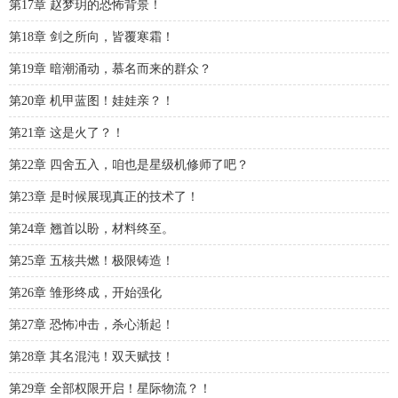
第17章 赵梦玥的恐怖背景！
第18章 剑之所向，皆覆寒霜！
第19章 暗潮涌动，慕名而来的群众？
第20章 机甲蓝图！娃娃亲？！
第21章 这是火了？！
第22章 四舍五入，咱也是星级机修师了吧？
第23章 是时候展现真正的技术了！
第24章 翘首以盼，材料终至。
第25章 五核共燃！极限铸造！
第26章 雏形终成，开始强化
第27章 恐怖冲击，杀心渐起！
第28章 其名混沌！双天赋技！
第29章 全部权限开启！星际物流？！