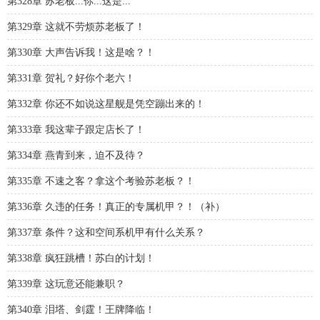
第328章 苏老板...你...这是...
第329章 这就不劳烦苏老板了！
第330章 大声告诉我！这是啥？！
第331章 贺礼？好你个老六！
第332章 你还不如说这星舰是凭空蹦出来的！
第333章 我这辈子跟定店长了！
第334章 燕青到来，迫不及待？
第335章 不速之客？拿这个考验苏老板？！
第336章 久违的任务！真正的专属机甲？！（补）
第337章 条件？这和空间系机甲有什么关系？
第338章 疯狂跳槽！苏白的计划！
第339章 这玩意还能兼职？
第340章 泪塔、剑霆！王牌降临！