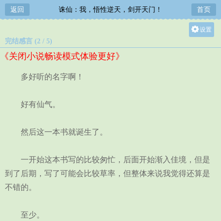
返回
诛仙：我，悟性逆天，剑开天门！
首页
设置
完结感言 (2 / 5)
关灯
《关闭小说畅读模式体验更好》
大
中
多好听的名字啊！
小
好有仙气。
然后这一本书就诞生了。
一开始这本书写的比较匆忙，后面开始渐入佳境，但是
到了后期，写了可能会比较草率，但整体来说我觉得还算是
不错的。
至少。