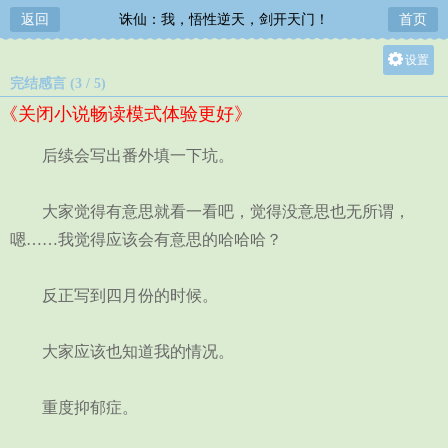
返回
诛仙：我，悟性逆天，剑开天门！
首页
设置
完结感言 (3 / 5)
关灯
《关闭小说畅读模式体验更好》
大
中
后续会写出番外填一下坑。
小
大家觉得有意思就看一看吧，觉得没意思也无所谓，
嗯……我觉得应该会有意思的哈哈哈？
反正写到四月份的时候。
大家应该也知道我的情况。
重度抑郁症。