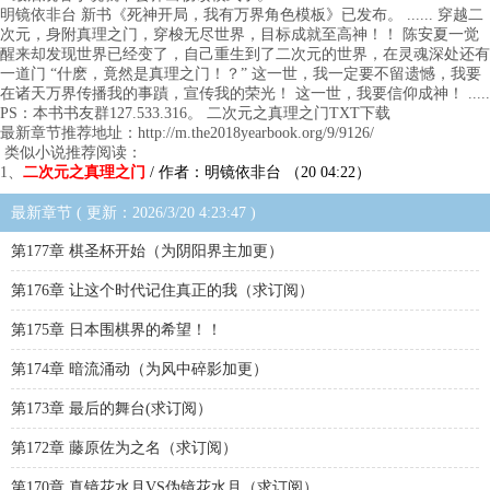
明镜依非台 新书《死神开局，我有万界角色模板》已发布。 ...... 穿越二
次元，身附真理之门，穿梭无尽世界，目标成就至高神！！ 陈安夏一觉
醒来却发现世界已经变了，自己重生到了二次元的世界，在灵魂深处还有
一道门 “什麽，竟然是真理之门！？” 这一世，我一定要不留遗憾，我要
在诸天万界传播我的事蹟，宣传我的荣光！ 这一世，我要信仰成神！ .....
PS：本书书友群127.533.316。 二次元之真理之门TXT下载
最新章节推荐地址：http://m.the2018yearbook.org/9/9126/
类似小说推荐阅读：
1、
二次元之真理之门
/ 作者：明镜依非台 （20 04:22）
最新章节 ( 更新：2026/3/20 4:23:47 )
第177章 棋圣杯开始（为阴阳界主加更）
第176章 让这个时代记住真正的我（求订阅）
第175章 日本围棋界的希望！！
第174章 暗流涌动（为风中碎影加更）
第173章 最后的舞台(求订阅）
第172章 藤原佐为之名（求订阅）
第170章 真镜花水月VS伪镜花水月（求订阅）