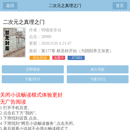
返回
二次元之真理之门
首页
二次元之真理之门
作者：明镜依非台
点击：28980
更新：2026/3/20 4:23:47
最新：
第177章 棋圣杯开始（为阴阳界主加更）
综合其他
连载中
471802
立即阅读
加入书架
下载TXT1
下载TXT2
关闭小说畅读模式体验更好
无广告阅读
1.打开手机百度。
2.点击右下方“我的”。
3.下滑找到设置,点击。
4.下滑找到“网页小说畅读服务”,点击关闭。
5.最后观看小说就不会弹出畅读模式了。